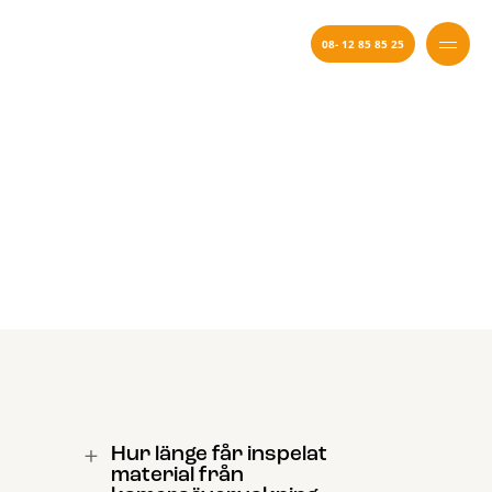
08- 12 85 85 25
Faq
+
Hur länge får inspelat
material från