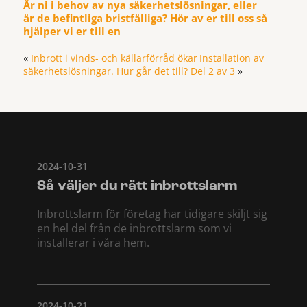
Är ni i behov av nya säkerhetslösningar, eller
är de befintliga bristfälliga? Hör av er till oss så
hjälper vi er till en
Inbrott i vinds- och källarförråd ökar
Installation av
«
säkerhetslösningar. Hur går det till? Del 2 av 3
»
2024-10-31
Så väljer du rätt inbrottslarm
Inbrottslarm för företag har tidigare skiljt sig
en hel del från de inbrottslarm som vi
installerar i våra hem.
2024-10-21