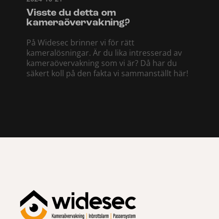
Visste du detta om
kameraövervakning?
På Widesec brinner vi för rätt
kameralösningar. Är du lika intresserad av
kameraövervakning som vi är? Då har du
säkert koll på den fakta vi sammanställt här!