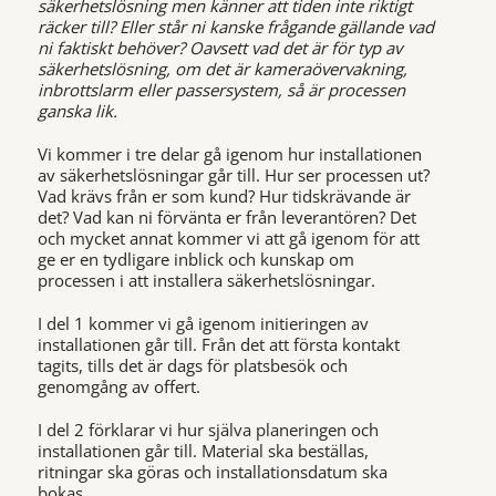
säkerhetslösning men känner att tiden inte riktigt
räcker till? Eller står ni kanske frågande gällande vad
ni faktiskt behöver? Oavsett vad det är för typ av
säkerhetslösning, om det är kameraövervakning,
inbrottslarm eller passersystem, så är processen
ganska lik.
Vi kommer i tre delar gå igenom hur installationen
av säkerhetslösningar går till. Hur ser processen ut?
Vad krävs från er som kund? Hur tidskrävande är
det? Vad kan ni förvänta er från leverantören? Det
och mycket annat kommer vi att gå igenom för att
ge er en tydligare inblick och kunskap om
processen i att installera säkerhetslösningar.
I del 1 kommer vi gå igenom initieringen av
installationen går till. Från det att första kontakt
tagits, tills det är dags för platsbesök och
genomgång av offert.
I del 2 förklarar vi hur själva planeringen och
installationen går till. Material ska beställas,
ritningar ska göras och installationsdatum ska
bokas.