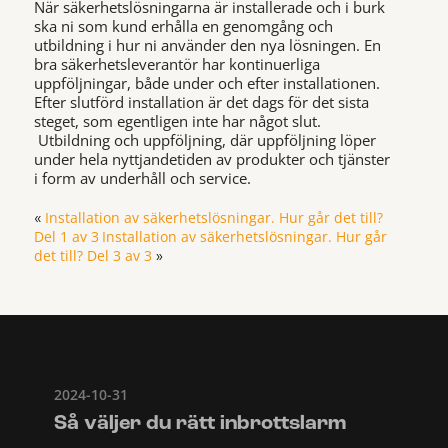
När säkerhetslösningarna är installerade och i burk
ska ni som kund erhålla en genomgång och
utbildning i hur ni använder den nya lösningen. En
bra säkerhetsleverantör har kontinuerliga
uppföljningar, både under och efter installationen.
Efter slutförd installation är det dags för det sista
steget, som egentligen inte har något slut.
Utbildning och uppföljning, där uppföljning löper
under hela nyttjandetiden av produkter och tjänster
i form av underhåll och service.
Installation av säkerhetslösningar. Hur går det till?
«
Del 1 av 3
Installation av säkerhetslösningar. Hur går
det till? Del 3 av 3
»
2024-10-31
Så väljer du rätt inbrottslarm