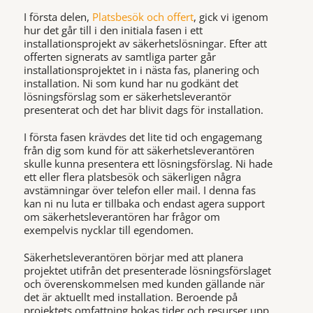
I första delen,
Platsbesök och offert
, gick vi igenom
hur det går till i den initiala fasen i ett
installationsprojekt av säkerhetslösningar. Efter att
offerten signerats av samtliga parter går
installationsprojektet in i nästa fas, planering och
installation. Ni som kund har nu godkänt det
lösningsförslag som er säkerhetsleverantör
presenterat och det har blivit dags för installation.
I första fasen krävdes det lite tid och engagemang
från dig som kund för att säkerhetsleverantören
skulle kunna presentera ett lösningsförslag. Ni hade
ett eller flera platsbesök och säkerligen några
avstämningar över telefon eller mail. I denna fas
kan ni nu luta er tillbaka och endast agera support
om säkerhetsleverantören har frågor om
exempelvis nycklar till egendomen.
Säkerhetsleverantören börjar med att planera
projektet utifrån det presenterade lösningsförslaget
och överenskommelsen med kunden gällande när
det är aktuellt med installation. Beroende på
projektets omfattning bokas tider och resurser upp