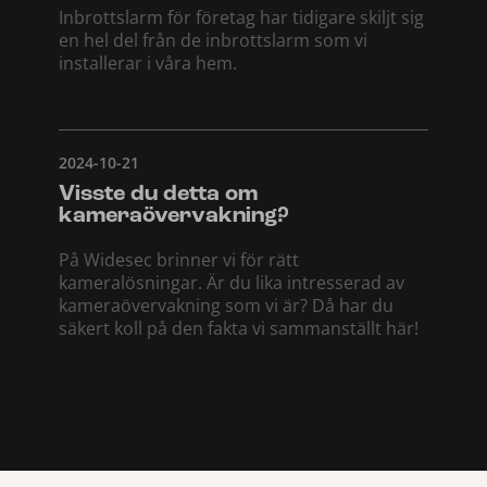
Inbrottslarm för företag har tidigare skiljt sig
en hel del från de inbrottslarm som vi
installerar i våra hem.
2024-10-21
Visste du detta om
kameraövervakning?
På Widesec brinner vi för rätt
kameralösningar. Är du lika intresserad av
kameraövervakning som vi är? Då har du
säkert koll på den fakta vi sammanställt här!