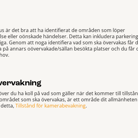
s är det bra att ha identifierat de områden som löper
relse eller oönskade händelser. Detta kan inkludera parkerin
a. Genom att noga identifiera vad som ska övervakas får du
 på annars oövervakade/sällan besökta platser och du får 
hov.
övervakning
er du ha koll på vad som gäller när det kommer till tillst
rådet som ska övervakas, är ett område dit allmänheten ha
m detta,
Tillstånd för kamerabevakning
.