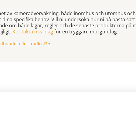
het av kameraövervakning, både inomhus och utomhus och vi
ina specifika behov. Vill ni undersöka hur ni på bästa sätt 
de om både lagar, regler och de senaste produkterna på ma
jligt.
Kontakta oss idag
för en tryggare morgondag.
ådbundet eller trådlöst?
»