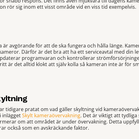
 för snabb respons. Det finns även mjukvara till dagens kam
gon rör sig inom ett visst område vid en viss tid exempelvis.
är avgörande för att de ska fungera och hålla länge. Kame
skameror. Därför är det bra att ha ett serviceavtal med di
uppdaterar programvaran och kontrollerar strömförsörjni
tt är det alltid klokt att själv kolla så kameran inte är för s
yltning
har tidigare pratat om vad gäller skyltning vid kameraöverv
i inlägget
Skylt kameraövervakning
. Det är viktigt att tydlig
ormerar om att området är under övervakning. Detta uppfyll
rar också som en avskräckande faktor.