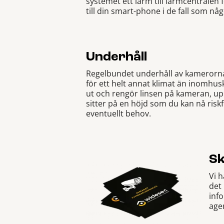
systemet ett larm till larmcentralen
till din smart-phone i de fall som nå
Underhåll
Regelbundet underhåll av kamerorna 
för ett helt annat klimat än inomhu
ut och rengör linsen på kameran, 
sitter på en höjd som du kan nå riskfri
eventuellt behov.
Sk
Vi 
det 
inf
age