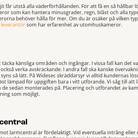
får utstå alla väderförhållanden. För att få en så hållbar 
ameror som kan hantera minusgrader, regn, blåst och alla ty
rorna behöver hålla för mer. Om du är osäker på vilken ty
 leverantör
som har erfarenhet av utomhuskameror.
 täcka känsliga områden och ingångar. I vissa fall kan det va
 också verka avskräckande. I andra fall ska kanske övervakn
yns så lätt. På Widesec skräddarsyr vi alltid kundernas lösn
 lämpad för uppgiften bara i vitt utförande. Vi såg till att
m de sedan monterades på. Placering och utförandet av kame
sning som möjligt.
central
 larmcentral är fördelaktigt. Vid eventuella intrång eller o