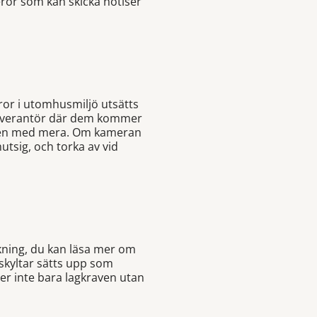
eror som kan skicka notiser
ror i utomhusmiljö utsätts
n leverantör där dem kommer
ngen med mera. Om kameran
mutsig, och torka av vid
akning, du kan läsa mer om
a skyltar sätts upp som
er inte bara lagkraven utan