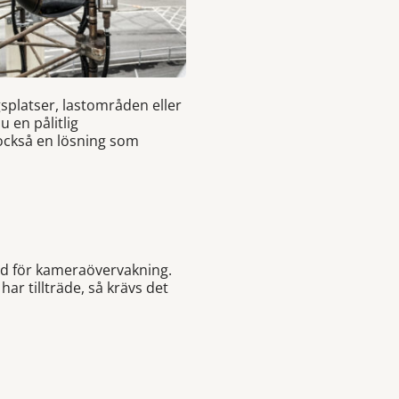
gsplatser, lastområden eller
 en pålitlig
också en lösning som
ånd för kameraövervakning.
r tillträde, så krävs det